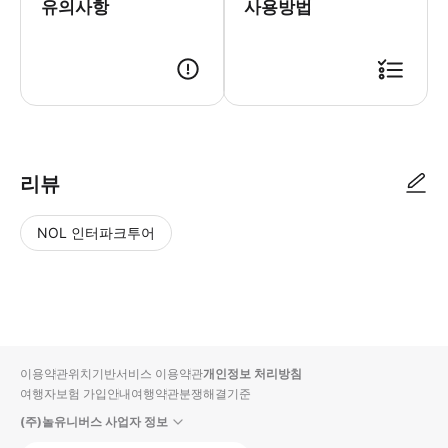
유의사항
사용방법
● 예약접수 후 확정이 되면 이용가능합니다. ● 바우처에 안내된 사용 방법
리뷰
NOL 인터파크투어
NOL
별
사
에서
점
진/
작성
높
동
된
은
영
리뷰
순
상
이용약관
위치기반서비스 이용약관
개인정보 처리방침
입니
여행자보험 가입안내
여행약관
분쟁해결기준
다.
(주)놀유니버스 사업자 정보