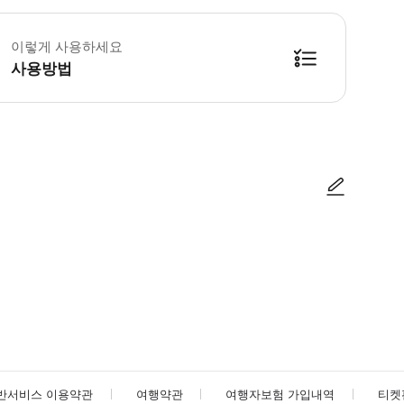
 내부 정보: * 기사님께 현지 맛집으로 유명한 Lab-as Seafoods에 데려
이렇게 사용하세요
사용방법
사진/동영상
사진/동영상
반서비스 이용약관
여행약관
여행자보험 가입내역
티켓