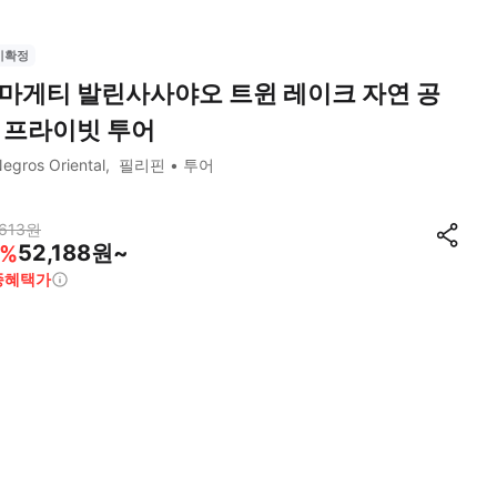
시확정
마게티 발린사사야오 트윈 레이크 자연 공
 프라이빗 투어
egros Oriental
필리핀
투어
613
원
52,188원~
%
종혜택가