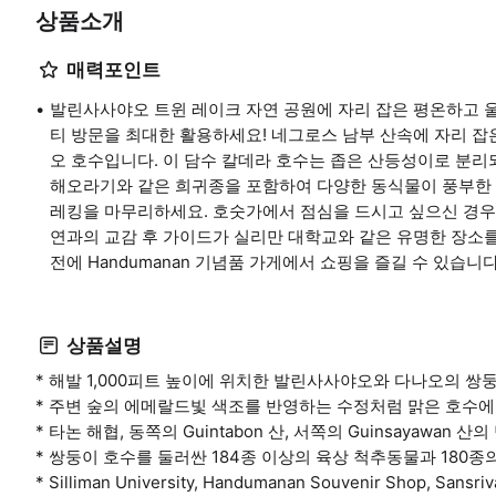
상품소개
매력포인트
발린사사야오 트윈 레이크 자연 공원에 자리 잡은 평온하고 
티 방문을 최대한 활용하세요! 네그로스 남부 산속에 자리 
오 호수입니다. 이 담수 칼데라 호수는 좁은 산등성이로 분리되
해오라기와 같은 희귀종을 포함하여 다양한 동식물이 풍부한 
레킹을 마무리하세요. 호숫가에서 점심을 드시고 싶으신 경우
연과의 교감 후 가이드가 실리만 대학교와 같은 유명한 장소
전에 Handumanan 기념품 가게에서 쇼핑을 즐길 수 있습니다
상품설명
* 해발 1,000피트 높이에 위치한 발린사사야오와 다나오의 쌍
* 주변 숲의 에메랄드빛 색조를 반영하는 수정처럼 맑은 호수에
* 타논 해협, 동쪽의 Guintabon 산, 서쪽의 Guinsayawan
* 쌍둥이 호수를 둘러싼 184종 이상의 육상 척추동물과 180
* Silliman University, Handumanan Souvenir Shop, San