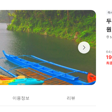
즉
두
원
N
64,
19
최
이용정보
리뷰