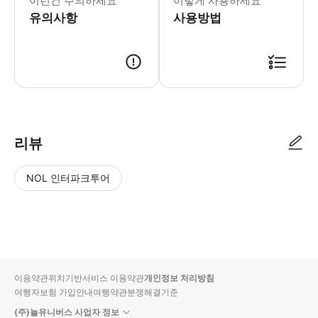
이런건 주의하세요
이렇게 사용하세요
유의사항
사용방법
- 이용 안내 - 지점명 & 주소 * 주소: 50A, Changkat Bukit Bintang, Bukit Bintang
리뷰
NOL 인터파크투어
NOL
별
사
에서
점
진/
작성
높
동
된
은
영
리뷰
순
상
이용약관
위치기반서비스 이용약관
개인정보 처리방침
입니
여행자보험 가입안내
여행약관
분쟁해결기준
다.
(주)놀유니버스 사업자 정보