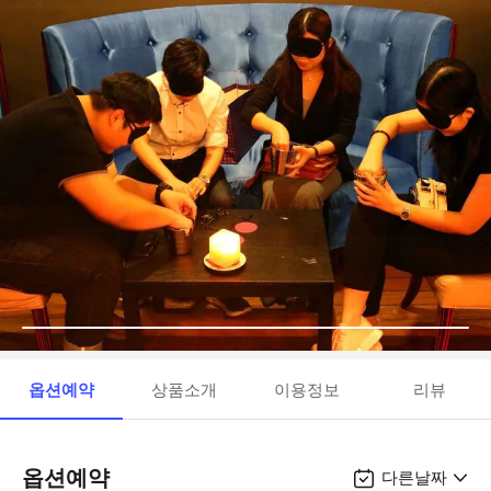
옵션예약
상품소개
이용정보
리뷰
옵션예약
다른날짜