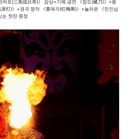
여포(三英战吕布)》 감상+기예 공연 《장도(藏刀)》+웅
筋滚灯)》+경극 명작 《홍매각(红梅阁)》+놀라운 《진인삼
있는 찻잔 증정