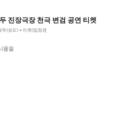
두 진장극장 천극 변검 공연 티켓
청두(성도)
티켓/입장권
시품절