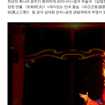
천년의 촉나라 운치가 화려하게 피어나다+경극 무술극 《삼영전
장한 연출 《토화(吐火)》+재미있는 민속 풍습 《피근곤등(皮
변(真人三变)》 등 경극 성대한 잔치+공연 관람객에게 뚜껑이 