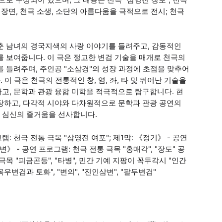
한 장면, 천극 소생, 소단의 아름다움을 극적으로 전시; 천극
춘 남녀의 경국지색의 사랑 이야기를 들려주고, 감동적인
를 보여줍니다. 이 극은 정교한 변검 기술을 매개로 천극의
 들려주며, 주인공 "소삼경"의 성장 과정에 초점을 맞추어
이 극은 천극의 전통적인 창, 염, 좌, 타 및 뛰어난 기술을
고, 문학과 관광 융합 미학을 적극적으로 탐구합니다. 현
장하고, 다각적 시야와 다차원적으로 문학과 관광 공연의
 심신의 즐거움을 선사합니다.
: 천극 전통 극목 "삼영전 여포"; 제1막: 《정기》 - 공연
》 - 공연 프로그램: 천극 전통 극목 "홍매각", "장도" 공
 극목 "피금곤등", "타병", 민간 기예 지팡이 꼭두각시 "인간
목우변검과 토화", "변의", "진인삼변", "팔두변검"