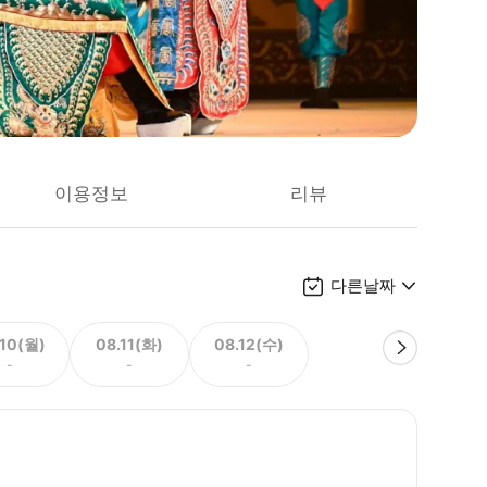
이용정보
리뷰
다른날짜
.10(월)
08.11(화)
08.12(수)
-
-
-