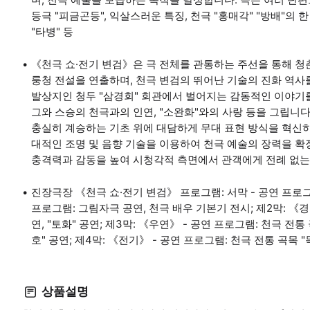
등극 "피금곤등", 익살스러운 특징, 천극 "홍매각" "방배"의 
"타병" 등
《천극 쇼·전기 변검》은 극 전체를 관통하는 주선을 통해 청
룽청 전설을 연출하며, 천극 변검의 뛰어난 기술의 진화 역사
발상지인 청두 "삼경회" 회관에서 벌어지는 감동적인 이야기를
그와 스승의 천극과의 인연, "소완화"와의 사랑 등을 그립니다. 
충실히 계승하는 기초 위에 대담하게 무대 표현 방식을 혁신하
대적인 조명 및 음향 기술을 이용하여 천극 예술의 장력을 확
충격력과 감동을 높여 시청각적 측면에서 관객에게 전례 없는
진장극장 《천극 쇼·전기 변검》 프로그램: 서막 - 공연 프로그램
프로그램: 그림자극 공연, 천극 배우 기본기 전시; 제2막: 《경변
연, "토화" 공연; 제3막: 《우연》 - 공연 프로그램: 천극 전통
호" 공연; 제4막: 《전기》 - 공연 프로그램: 천극 전통 곡목 "
상품설명