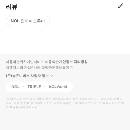
리뷰
NOL 인터파크투어
NOL
별
사
에서
점
진/
작성
높
동
된
은
영
리뷰
순
상
이용약관
위치기반서비스 이용약관
개인정보 처리방침
입니
여행자보험 가입안내
여행약관
분쟁해결기준
다.
(주)놀유니버스 사업자 정보
별
사
NOL
Triple
Interpark Global
점
진/
높
동
(주)놀유니버스
는 일부 상품의 통신판매중개자로서 통신판매의 당사자가 아니므로, 상품의
예약, 이용 및 환불 등 거래와 관련된 의무와 책임은 판매자에게 있으며
은
영
(주)놀유니버스
는 일
체 책임을 지지 않습니다.
순
상