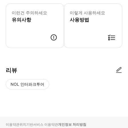
이런건 주의하세요
이렇게 사용하세요
유의사항
사용방법
리뷰
NOL 인터파크투어
NOL
별
사
에서
점
진/
작성
높
동
된
은
영
리뷰
순
상
이용약관
위치기반서비스 이용약관
개인정보 처리방침
입니