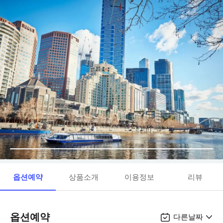
옵션예약
상품소개
이용정보
리뷰
옵션예약
다른날짜