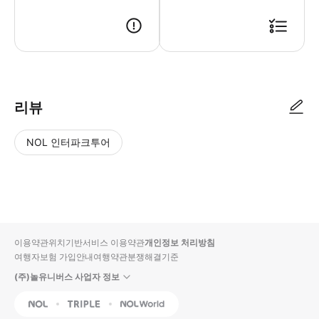
리뷰
NOL 인터파크투어
NOL
별
사
에서
점
진/
작성
높
동
된
은
영
리뷰
순
상
이용약관
위치기반서비스 이용약관
개인정보 처리방침
입니
여행자보험 가입안내
여행약관
분쟁해결기준
다.
(주)놀유니버스 사업자 정보
별
사
NOL
Triple
Interpark Global
점
진/