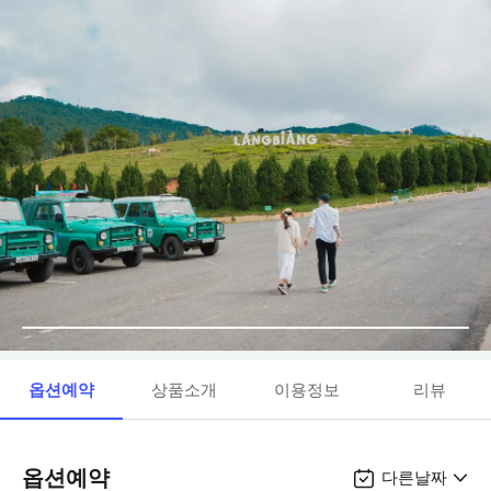
옵션예약
상품소개
이용정보
리뷰
옵션예약
다른날짜