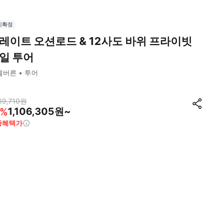
시확정
레이트 오션로드 & 12사도 바위 프라이빗
일 투어
멜버른
투어
69,710
원
1,106,305원~
%
종혜택가