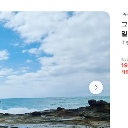
즉
그
일
1,3
19
최