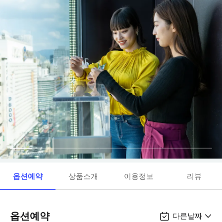
옵션예약
상품소개
이용정보
리뷰
옵션예약
다른날짜