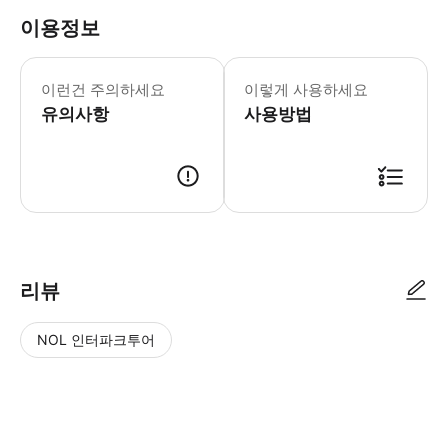
이용정보
8세 이하 어린이는 18세 이상 보호자 
이런건 주의하세요
이렇게 사용하세요
유의사항
사용방법
15명 이상 참가를 희망하시는 경우, 오리즈루 타워 시설에 전화 또는 공식 
리뷰
NOL 인터파크투어
NOL
별
사
에서
점
진/
작성
높
동