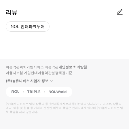
리뷰
NOL 인터파크투어
NOL
별
사
에서
점
진/
작성
높
동
된
은
영
리뷰
순
상
이용약관
위치기반서비스 이용약관
개인정보 처리방침
입니
여행자보험 가입안내
여행약관
분쟁해결기준
다.
(주)놀유니버스 사업자 정보
별
사
NOL
Triple
Interpark Global
점
진/
높
동
(주)놀유니버스
는 일부 상품의 통신판매중개자로서 통신판매의 당사자가 아니므로, 상품의
예약, 이용 및 환불 등 거래와 관련된 의무와 책임은 판매자에게 있으며
은
영
(주)놀유니버스
는 일
체 책임을 지지 않습니다.
순
상