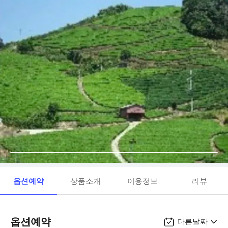
옵션예약
상품소개
이용정보
리뷰
옵션예약
다른날짜