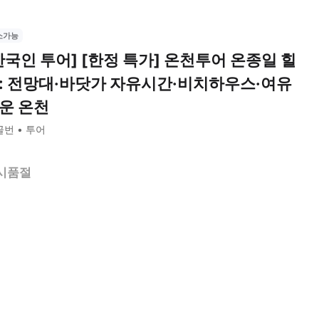
소가능
한국인 투어] [한정 특가] 온천투어 온종일 힐
: 전망대·바닷가 자유시간·비치하우스·여유
운 온천
골번
투어
시품절