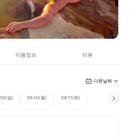
이용정보
리뷰
다른날짜
.09(일)
08.10(월)
08.11(화)
-
-
-