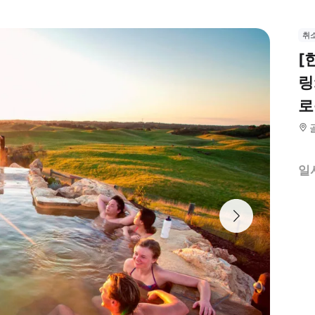
취
[
링
로
일