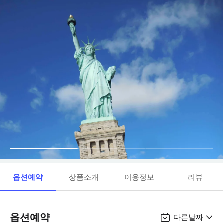
옵션예약
상품소개
이용정보
리뷰
옵션예약
다른날짜