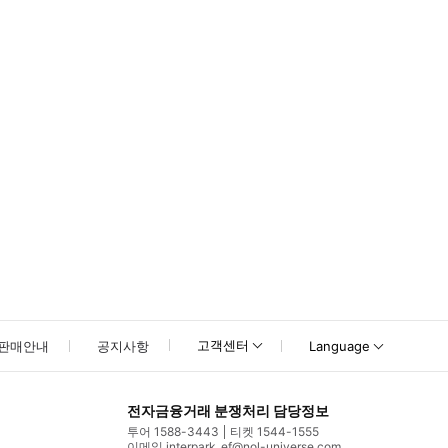
못하신 경우 고객센터로 문의해 주시기 바랍니다.
고객센터
판매안내
공지사항
Language
전자금융거래 분쟁처리 담당정보
투어 1588-3443
티켓 1544-1555
이메일 interpark_ef@nol-universe.com