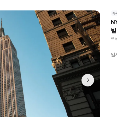
즉
N
빌
일