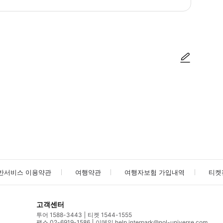
방법을 확인한 후 이용해 주시기 바랍니다. ● 48시간 이내에 바우처를 받지 
사진/동영상
사진/동영상
반서비스 이용약관
여행약관
여행자보험 가입내역
티켓
고객센터
투어 1588-3443
티켓 1544-1555
팩스 02-6919-1586
이메일 help.interpark@nol-universe.com