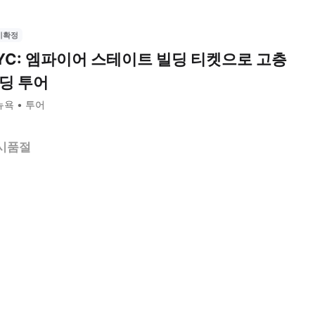
시확정
YC: 엠파이어 스테이트 빌딩 티켓으로 고층
딩 투어
뉴욕
투어
시품절