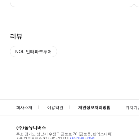
● 예약접수 후 확정이 되면 이용가능합니다. ● 바우처에 안내된 사용 
리뷰
NOL 인터파크투어
NOL
에서 작성된 리뷰 입니다.
별점 높은순
별점 높은순
회사소개
이용약관
개인정보처리방침
위치기
(주)놀유니버스
주소
경기도 성남시 수정구 금토로 70 (금토동, 텐엑스타워)
사업자등록번호
824-81-02515
사업자정보확인