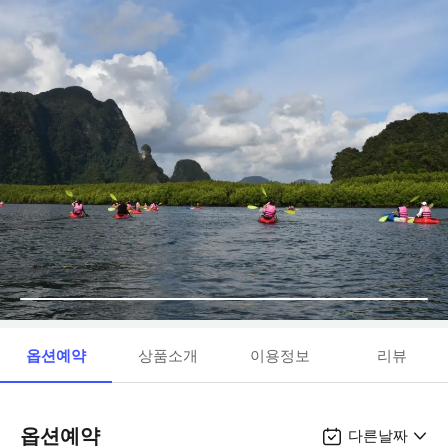
옵션예약
상품소개
이용정보
리뷰
옵션예약
다른날짜