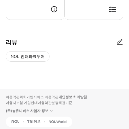
리뷰
NOL 인터파크투어
NOL
별
사
에서
점
진/
작성
높
동
된
은
영
리뷰
순
상
이용약관
위치기반서비스 이용약관
개인정보 처리방침
입니
여행자보험 가입안내
여행약관
분쟁해결기준
다.
(주)놀유니버스 사업자 정보
별
사
NOL
Triple
Interpark Global
점
진/