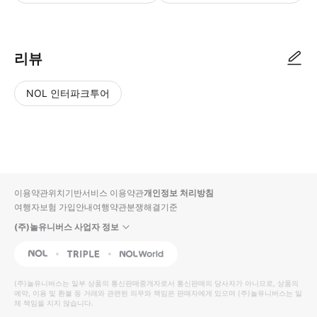
리뷰
NOL 인터파크투어
NOL
별
사
에서
점
진/
작성
높
동
된
은
영
리뷰
순
상
이용약관
위치기반서비스 이용약관
개인정보 처리방침
입니
여행자보험 가입안내
여행약관
분쟁해결기준
다.
(주)놀유니버스 사업자 정보
별
사
NOL
Triple
Interpark Global
점
진/
높
동
(주)놀유니버스
는 일부 상품의 통신판매중개자로서 통신판매의 당사자가 아니므로, 상품의
예약, 이용 및 환불 등 거래와 관련된 의무와 책임은 판매자에게 있으며
은
영
(주)놀유니버스
는 일
체 책임을 지지 않습니다.
순
상