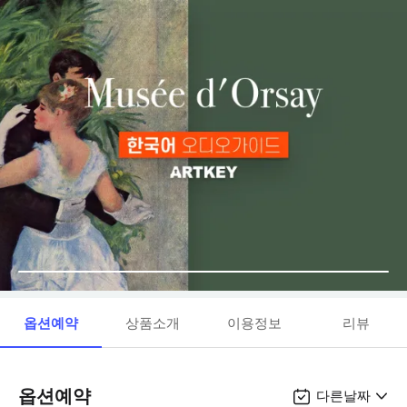
옵션예약
상품소개
이용정보
리뷰
옵션예약
다른날짜