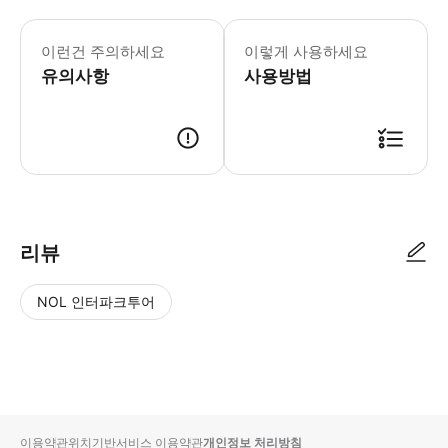
해당 투어는 스마트폰에 애플리케이션
* 오디오 가이드 감상 중에 도슨트에 대
이런건 주의하세요
이렇게 사용하세요
유의사항
사용방법
리뷰
NOL 인터파크투어
NOL
별
사
에서
점
진/
작성
높
동
된
은
영
리뷰
순
상
이용약관
위치기반서비스 이용약관
개인정보 처리방침