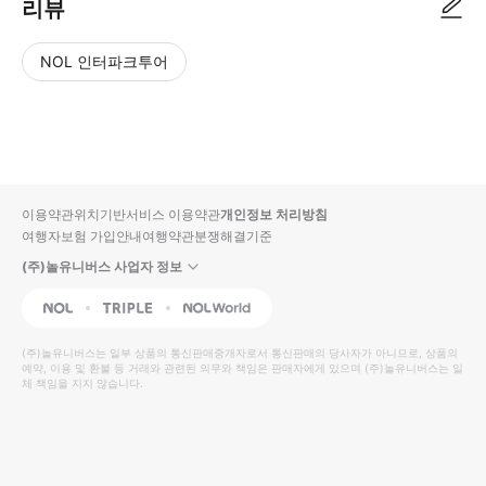
리뷰
NOL 인터파크투어
NOL
별
사
에서
점
진/
작성
높
동
된
은
영
리뷰
순
상
이용약관
위치기반서비스 이용약관
개인정보 처리방침
입니
여행자보험 가입안내
여행약관
분쟁해결기준
다.
(주)놀유니버스 사업자 정보
별
사
NOL
Triple
Interpark Global
점
진/
높
동
(주)놀유니버스
는 일부 상품의 통신판매중개자로서 통신판매의 당사자가 아니므로, 상품의
예약, 이용 및 환불 등 거래와 관련된 의무와 책임은 판매자에게 있으며
은
영
(주)놀유니버스
는 일
체 책임을 지지 않습니다.
순
상