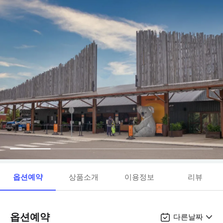
옵션예약
상품소개
이용정보
리뷰
옵션예약
다른날짜