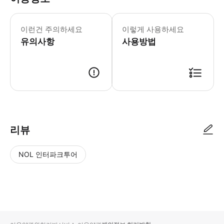
이런건 주의하세요
이렇게 사용하세요
유의사항
사용방법
▶ 사용방법 * 항해 시작 시간: 오전 10시 30분 ~ 오후 1시 30분 (3시간
리뷰
NOL 인터파크투어
NOL
별
사
에서
점
진/
작성
높
동
된
은
영
리뷰