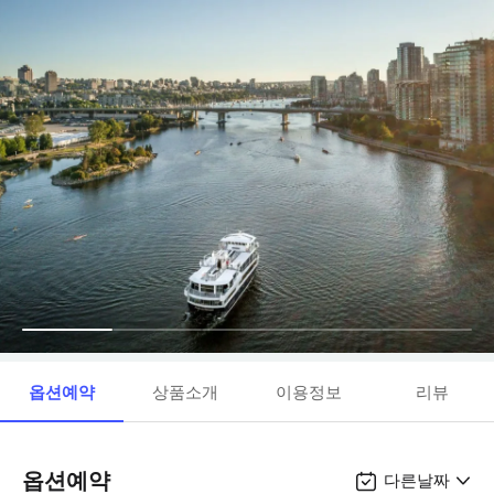
옵션예약
상품소개
이용정보
리뷰
옵션예약
다른날짜