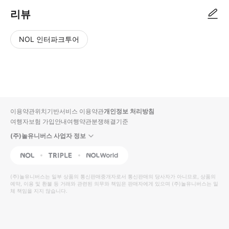
리뷰
NOL 인터파크투어
NOL
별
사
에서
점
진/
작성
높
동
된
은
영
리뷰
순
상
이용약관
위치기반서비스 이용약관
개인정보 처리방침
입니
여행자보험 가입안내
여행약관
분쟁해결기준
다.
(주)놀유니버스 사업자 정보
별
사
NOL
Triple
Interpark Global
점
진/
높
동
(주)놀유니버스
는 일부 상품의 통신판매중개자로서 통신판매의 당사자가 아니므로, 상품의
예약, 이용 및 환불 등 거래와 관련된 의무와 책임은 판매자에게 있으며
은
영
(주)놀유니버스
는 일
체 책임을 지지 않습니다.
순
상