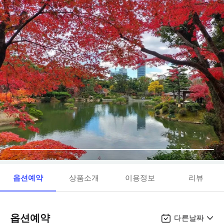
옵션예약
상품소개
이용정보
리뷰
옵션예약
다른날짜