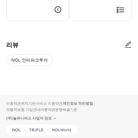
● 예약접수 후 확정이 되면 이용가능합니다. ● 바우처에 안내된 사용 방법
리뷰
NOL 인터파크투어
NOL
별
사
에서
점
진/
작성
높
동
된
은
영
리뷰
순
상
이용약관
위치기반서비스 이용약관
개인정보 처리방침
입니
여행자보험 가입안내
여행약관
분쟁해결기준
다.
(주)놀유니버스 사업자 정보
별
사
NOL
Triple
Interpark Global
점
진/