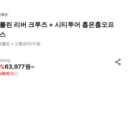
시확정
를린 리버 크루즈 + 시티투어 홉온홉오프
스
베를린
교통편의/이동
209
원
63,977원~
%
종혜택가