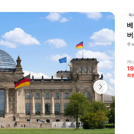
즉
베
버
79,
19
최