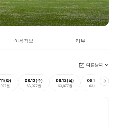
이용정보
리뷰
다른날짜
.11(화)
08.12(수)
08.13(목)
08.14(금)
08.
,977원
63,977원
63,977원
63,977원
63,