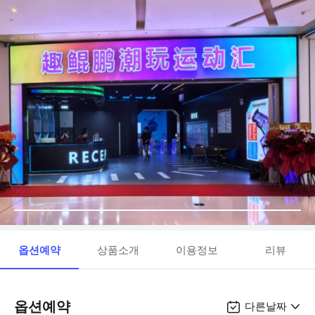
옵션예약
상품소개
이용정보
리뷰
옵션예약
다른날짜