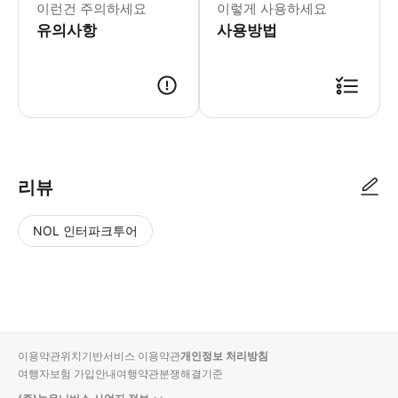
이런건 주의하세요
이렇게 사용하세요
- Tip * 입장 시 유효한 쿠폰을 제
유의사항
사용방법
리뷰
NOL 인터파크투어
NOL
별
사
에서
점
진/
작성
높
동
된
은
영
리뷰
순
상
이용약관
위치기반서비스 이용약관
개인정보 처리방침
입니
여행자보험 가입안내
여행약관
분쟁해결기준
다.