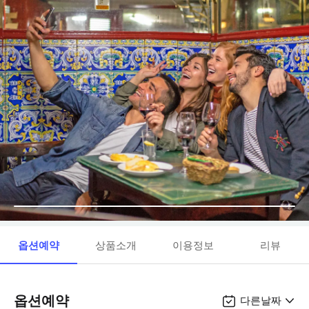
옵션예약
상품소개
이용정보
리뷰
옵션예약
다른날짜