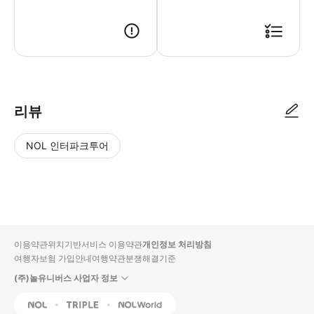
리뷰
NOL 인터파크투어
NOL
별
사
에서
점
진/
작성
높
동
된
은
영
리뷰
순
상
이용약관
위치기반서비스 이용약관
개인정보 처리방침
입니
여행자보험 가입안내
여행약관
분쟁해결기준
다.
(주)놀유니버스 사업자 정보
별
사
NOL
Triple
Interpark Global