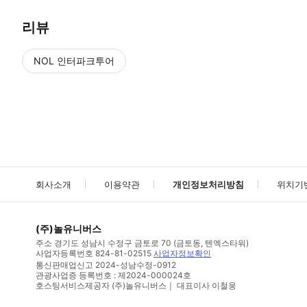
리뷰
NOL 인터파크투어
NOL
에서 작성된 리뷰 입니다.
별점 높은순
별점 높은순
회사소개
이용약관
개인정보처리방침
위치기
(주)놀유니버스
주소
경기도 성남시 수정구 금토로 70 (금토동, 텐엑스타워)
사업자등록번호
824-81-02515
사업자정보확인
통신판매업신고
2024-성남수정-0912
관광사업증 등록번호 : 제2024-000024호
호스팅서비스제공자 (주)놀유니버스｜ 대표이사 이철웅