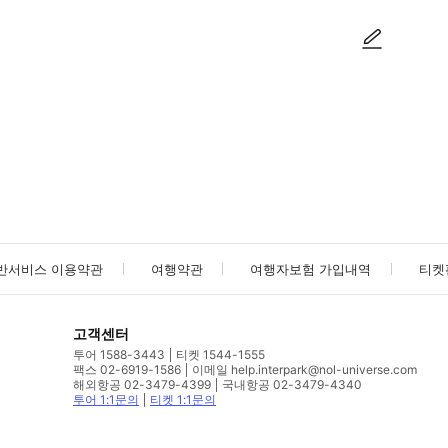
사진/동영상
사진/동영상
반서비스 이용약관
여행약관
여행자보험 가입내역
티켓
고객센터
투어 1588-3443
티켓 1544-1555
팩스 02-6919-1586
이메일 help.interpark@nol-universe.com
해외항공 02-3479-4399
국내항공 02-3479-4340
투어 1:1문의
티켓 1:1문의