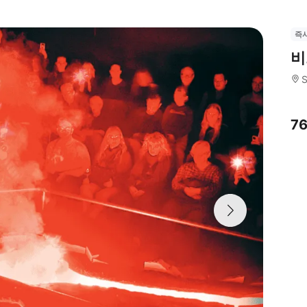
즉
비
S
7