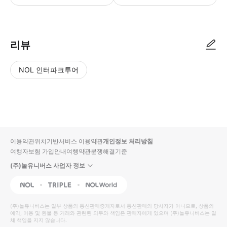
● 예약접수 후 확정이 되면 이용가능합니다. ● 바우처에 안내된 사용 방법
리뷰
NOL 인터파크투어
NOL
별
사
에서
점
진/
작성
높
동
된
은
영
리뷰
순
상
이용약관
위치기반서비스 이용약관
개인정보 처리방침
입니
여행자보험 가입안내
여행약관
분쟁해결기준
다.
(주)놀유니버스 사업자 정보
별
사
NOL
Triple
Interpark Global
점
진/
높
동
(주)놀유니버스
는 일부 상품의 통신판매중개자로서 통신판매의 당사자가 아니므로, 상품의
예약, 이용 및 환불 등 거래와 관련된 의무와 책임은 판매자에게 있으며
은
영
(주)놀유니버스
는 일
체 책임을 지지 않습니다.
순
상