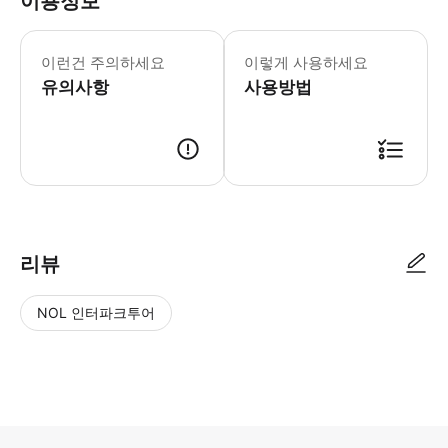
이용정보
어린이 규정: - 3세 미만의 어린이는 무
이런건 주의하세요
이렇게 사용하세요
유의사항
사용방법
리뷰
NOL 인터파크투어
NOL
별
사
에서
점
진/
작성
높
동
된
은
영
리뷰