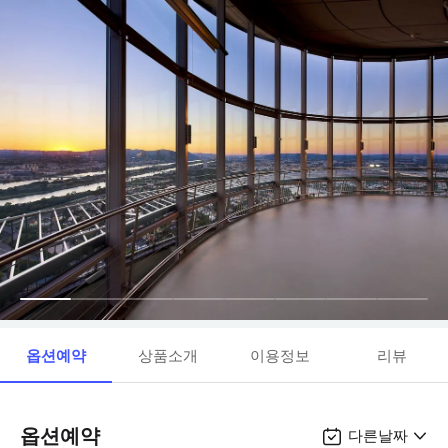
옵션예약
상품소개
이용정보
리뷰
옵션예약
다른날짜