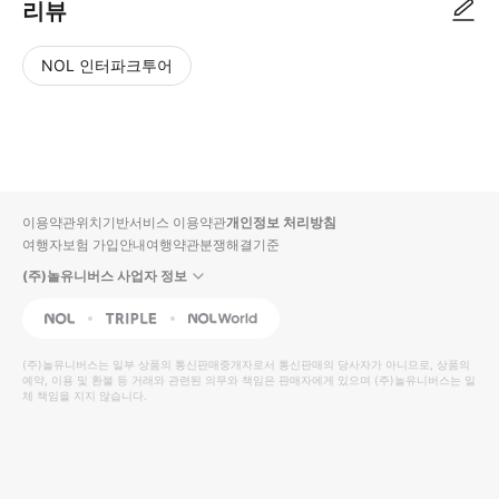
리뷰
NOL 인터파크투어
NOL
별
사
에서
점
진/
작성
높
동
된
은
영
리뷰
순
상
이용약관
위치기반서비스 이용약관
개인정보 처리방침
입니
여행자보험 가입안내
여행약관
분쟁해결기준
다.
(주)놀유니버스 사업자 정보
별
사
NOL
Triple
Interpark Global
점
진/
높
동
(주)놀유니버스
는 일부 상품의 통신판매중개자로서 통신판매의 당사자가 아니므로, 상품의
예약, 이용 및 환불 등 거래와 관련된 의무와 책임은 판매자에게 있으며
은
영
(주)놀유니버스
는 일
체 책임을 지지 않습니다.
순
상