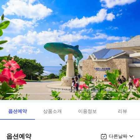
옵션예약
상품소개
이용정보
리뷰
옵션예약
다른날짜