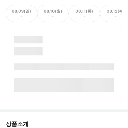
08.09(일)
08.10(월)
08.11(화)
08.12(수)
-
-
-
-
상품소개