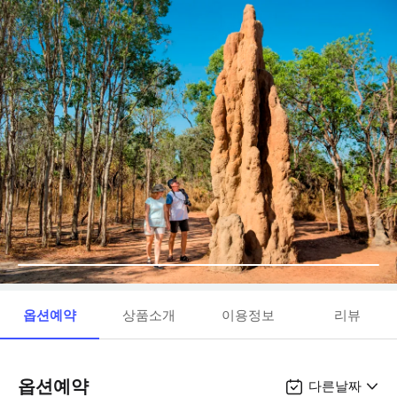
옵션예약
상품소개
이용정보
리뷰
옵션예약
다른날짜