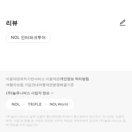
리뷰
NOL 인터파크투어
NOL
별
사
에서
점
진/
작성
높
동
된
은
영
리뷰
순
상
이용약관
위치기반서비스 이용약관
개인정보 처리방침
입니
여행자보험 가입안내
여행약관
분쟁해결기준
다.
(주)놀유니버스 사업자 정보
별
사
NOL
Triple
Interpark Global
점
진/
높
동
(주)놀유니버스
는 일부 상품의 통신판매중개자로서 통신판매의 당사자가 아니므로, 상품의
예약, 이용 및 환불 등 거래와 관련된 의무와 책임은 판매자에게 있으며
은
영
(주)놀유니버스
는 일
체 책임을 지지 않습니다.
순
상