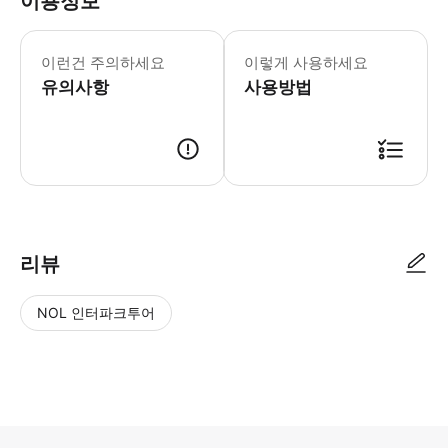
이용정보
최적의 정신적-신체적 조건 * 소요시간 
이런건 주의하세요
이렇게 사용하세요
유의사항
사용방법
● 예약접수 후 확정이 되면 이용가능합니다. ● 바우처에 안내된 사용 방법
리뷰
NOL 인터파크투어
NOL
별
사
에서
점
진/
작성
높
동
된
은
영
리뷰