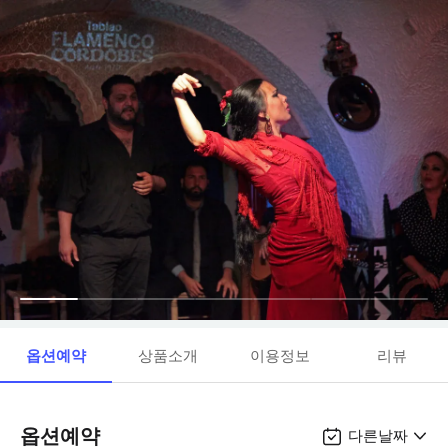
옵션예약
상품소개
이용정보
리뷰
옵션예약
다른날짜