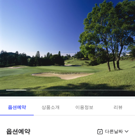
옵션예약
상품소개
이용정보
리뷰
옵션예약
다른날짜