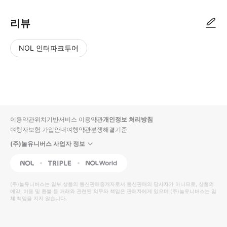
리뷰
NOL 인터파크투어
NOL
별
사
에서
점
진/
작성
높
동
된
은
영
리뷰
순
상
이용약관
위치기반서비스 이용약관
개인정보 처리방침
입니
여행자보험 가입안내
여행약관
분쟁해결기준
다.
(주)놀유니버스 사업자 정보
별
사
NOL
Triple
Interpark Global
점
진/
높
동
(주)놀유니버스
는 일부 상품의 통신판매중개자로서 통신판매의 당사자가 아니므로, 상품의
예약, 이용 및 환불 등 거래와 관련된 의무와 책임은 판매자에게 있으며
은
영
(주)놀유니버스
는 일
체 책임을 지지 않습니다.
순
상