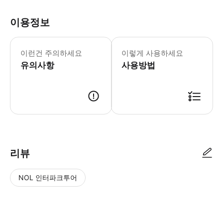
이용정보
【픽업 관련 중요 정보】 픽업 세부 정보
이런건 주의하세요
이렇게 사용하세요
유의사항
사용방법
● 예약접수 후 확정이 되면 이용가능합니다. ● 바우처에 안내된 사용 방법
리뷰
NOL 인터파크투어
NOL
별
사
에서
점
진/
작성