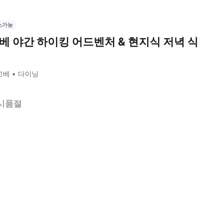
소가능
베 야간 하이킹 어드벤처 & 현지식 저녁 식
고베
다이닝
시품절