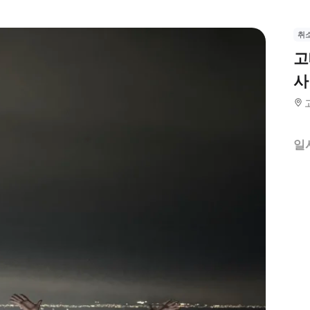
취
고
사
일