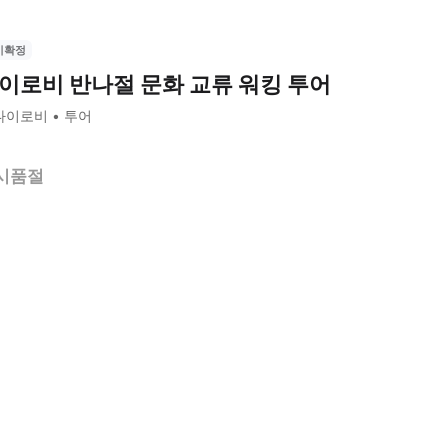
시확정
이로비 반나절 문화 교류 워킹 투어
나이로비
투어
시품절