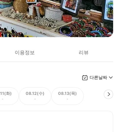
이용정보
리뷰
다른날짜
.11(화)
08.12(수)
08.13(목)
-
-
-