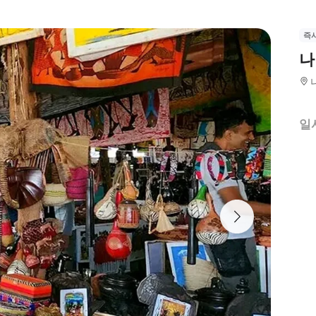
즉
나
일