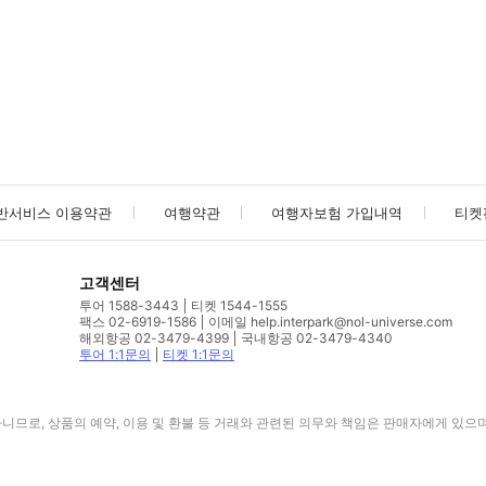
사진/동영상
사진/동영상
반서비스 이용약관
여행약관
여행자보험 가입내역
티켓
고객센터
투어 1588-3443
티켓 1544-1555
팩스 02-6919-1586
이메일 help.interpark@nol-universe.com
해외항공 02-3479-4399
국내항공 02-3479-4340
투어 1:1문의
티켓 1:1문의
므로, 상품의 예약, 이용 및 환불 등 거래와 관련된 의무와 책임은 판매자에게 있으