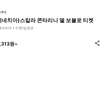
시확정
베네치아)스칼라 콘타리니 델 보볼로 티켓
베네치아
티켓/입장권
6,313원~