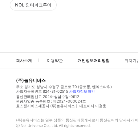
NOL 인터파크투어
NOL
에서 작성된 리뷰 입니다.
별점 높은순
별점 높은순
회사소개
이용약관
개인정보처리방침
위치기
(주)놀유니버스
주소
경기도 성남시 수정구 금토로 70 (금토동, 텐엑스타워)
사업자등록번호
824-81-02515
사업자정보확인
통신판매업신고
2024-성남수정-0912
관광사업증 등록번호 : 제2024-000024호
호스팅서비스제공자 (주)놀유니버스｜ 대표이사 이철웅
(주)놀유니버스
는 일부 상품의 통신판매중개자로서 통신판매의 당사자가 아니
ⓒ
Nol Universe Co
., Ltd. All rights reserved.