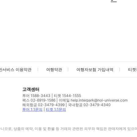
사진/동영상
사진/동영상
반서비스 이용약관
여행약관
여행자보험 가입내역
티켓
고객센터
투어 1588-3443
티켓 1544-1555
팩스 02-6919-1586
이메일 help.interpark@nol-universe.com
해외항공 02-3479-4399
국내항공 02-3479-4340
투어 1:1문의
티켓 1:1문의
므로, 상품의 예약, 이용 및 환불 등 거래와 관련된 의무와 책임은 판매자에게 있으