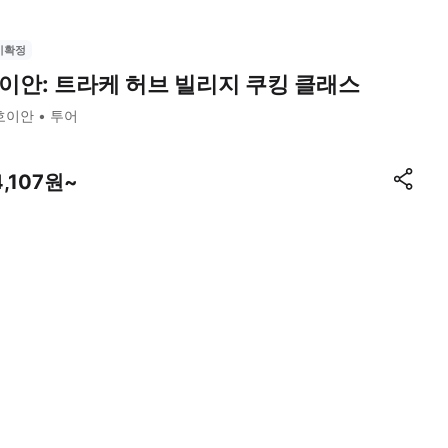
시확정
이안: 트라케 허브 빌리지 쿠킹 클래스
호이안
투어
4,107원~