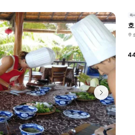
즉
호
4