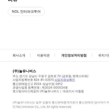
NOL 인터파크투어
NOL
에서 작성된 리뷰 입니다.
별점 높은순
별점 높은순
회사소개
이용약관
개인정보처리방침
위치기
(주)놀유니버스
주소
경기도 성남시 수정구 금토로 70 (금토동, 텐엑스타워)
사업자등록번호
824-81-02515
사업자정보확인
통신판매업신고
2024-성남수정-0912
관광사업증 등록번호 : 제2024-000024호
호스팅서비스제공자 (주)놀유니버스｜ 대표이사 이철웅
(주)놀유니버스
는 일부 상품의 통신판매중개자로서 통신판매의 당사자가 아니
ⓒ
Nol Universe Co
., Ltd. All rights reserved.