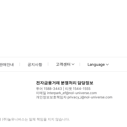
고객센터
판매안내
공지사항
Language
전자금융거래 분쟁처리 담당정보
투어 1588-3443
티켓 1544-1555
이메일 interpark_ef@nol-universe.com
개인정보보호책임자 privacy_i@nol-universe.com
며
(주)놀유니버스
는 일체 책임을 지지 않습니다.