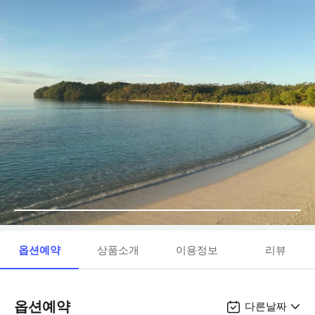
옵션예약
상품소개
이용정보
리뷰
옵션예약
다른날짜