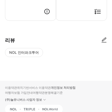
● 예약접수 후 확정이 되면 이용가능합니다. ● 바우처에 안내된 사용 방법
리뷰
NOL 인터파크투어
NOL
별
사
에서
점
진/
작성
높
동
된
은
영
리뷰
순
상
이용약관
위치기반서비스 이용약관
개인정보 처리방침
입니
여행자보험 가입안내
여행약관
분쟁해결기준
다.
(주)놀유니버스 사업자 정보
별
사
NOL
Triple
Interpark Global