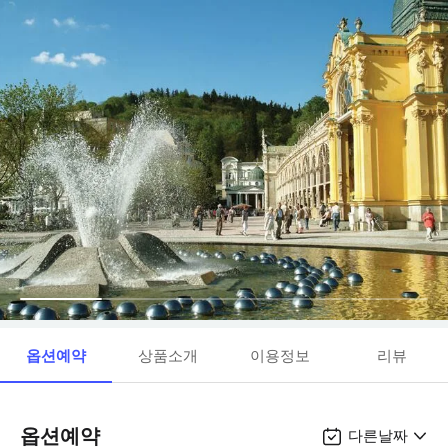
옵션예약
상품소개
이용정보
리뷰
옵션예약
다른날짜