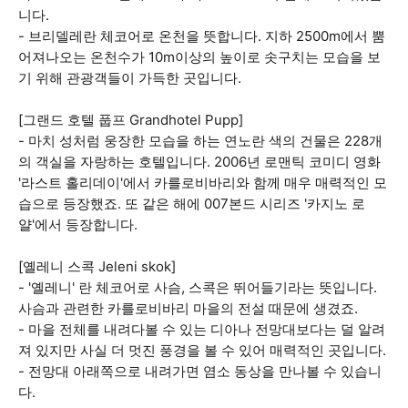
니다.
- 브리델레란 체코어로 온천을 뜻합니다. 지하 2500m에서 뿜
어져나오는 온천수가 10m이상의 높이로 솟구치는 모습을 보
기 위해 관광객들이 가득한 곳입니다.
[그랜드 호텔 풉프 Grandhotel Pupp]
- 마치 성처럼 웅장한 모습을 하는 연노란 색의 건물은 228개
의 객실을 자랑하는 호텔입니다. 2006년 로맨틱 코미디 영화
'라스트 홀리데이'에서 카를로비바리와 함께 매우 매력적인 모
습으로 등장했죠. 또 같은 해에 007본드 시리즈 '카지노 로
얄'에서 등장합니다.
[옐레니 스콕 Jeleni skok]
- '옐레니' 란 체코어로 사슴, 스콕은 뛰어들기라는 뜻입니다.
사슴과 관련한 카를로비바리 마을의 전설 때문에 생겼죠.
- 마을 전체를 내려다볼 수 있는 디아나 전망대보다는 덜 알려
져 있지만 사실 더 멋진 풍경을 볼 수 있어 매력적인 곳입니다.
- 전망대 아래쪽으로 내려가면 염소 동상을 만나볼 수 있습니
다.