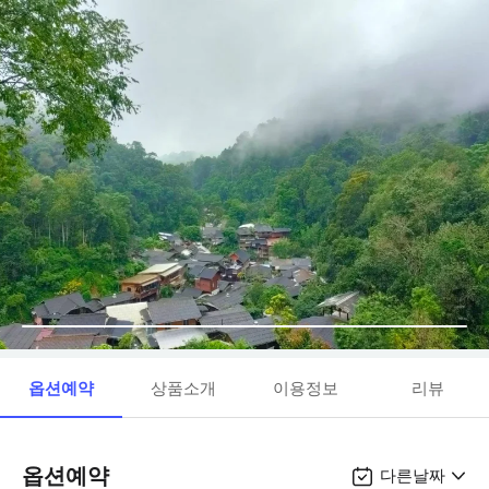
옵션예약
상품소개
이용정보
리뷰
옵션예약
다른날짜