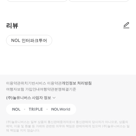
● 예약접수 후 확정이 되면 이용가능합니다. ● 바우처에 안내된 사용 방법
리뷰
NOL 인터파크투어
NOL
별
사
에서
점
진/
작성
높
동
된
은
영
리뷰
순
상
이용약관
위치기반서비스 이용약관
개인정보 처리방침
입니
여행자보험 가입안내
여행약관
분쟁해결기준
다.
(주)놀유니버스 사업자 정보
별
사
NOL
Triple
Interpark Global
점
진/
높
동
(주)놀유니버스
는 일부 상품의 통신판매중개자로서 통신판매의 당사자가 아니므로, 상품의
예약, 이용 및 환불 등 거래와 관련된 의무와 책임은 판매자에게 있으며
은
영
(주)놀유니버스
는 일
체 책임을 지지 않습니다.
순
상