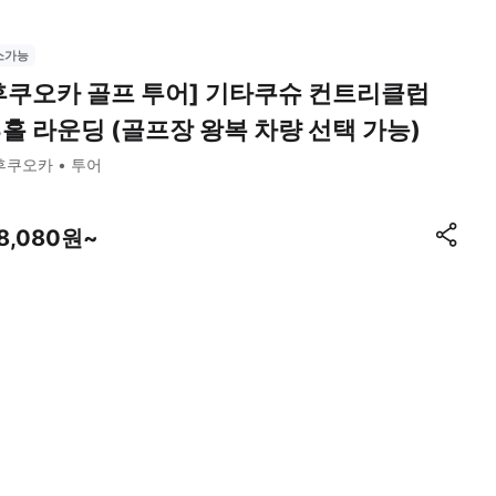
소가능
후쿠오카 골프 투어] 기타쿠슈 컨트리클럽
8홀 라운딩 (골프장 왕복 차량 선택 가능)
후쿠오카
투어
18,080원~