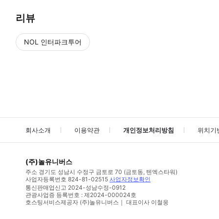
리뷰
NOL 인터파크투어
NOL
에서 작성된 리뷰 입니다.
별점 높은순
별점 높은순
회사소개
이용약관
개인정보처리방침
위치기
(주)놀유니버스
주소
경기도 성남시 수정구 금토로 70 (금토동, 텐엑스타워)
사업자등록번호
824-81-02515
사업자정보확인
통신판매업신고
2024-성남수정-0912
관광사업증 등록번호 : 제2024-000024호
호스팅서비스제공자 (주)놀유니버스｜ 대표이사 이철웅