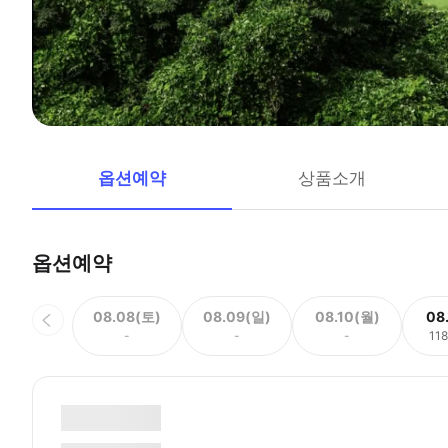
옵션예약
상품소개
옵션예약
08.08(토)
08.09(일)
08.10(월)
08
-
-
-
11