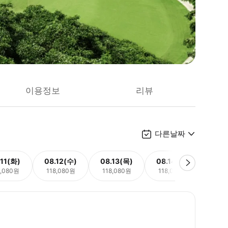
이용정보
리뷰
다른날짜
.11(화)
08.12(수)
08.13(목)
08.14(금)
08.
8,080원
118,080원
118,080원
118,080원
185