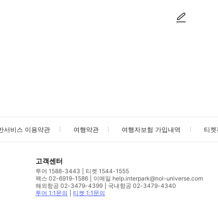
사진/동영상
사진/동영상
반서비스 이용약관
여행약관
여행자보험 가입내역
티켓
고객센터
투어 1588-3443
티켓 1544-1555
팩스 02-6919-1586
이메일 help.interpark@nol-universe.com
해외항공 02-3479-4399
국내항공 02-3479-4340
투어 1:1문의
티켓 1:1문의