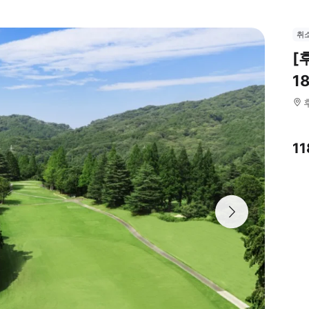
취
[
1
1