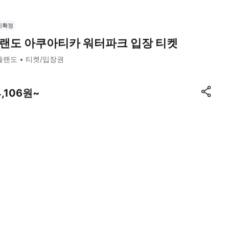
시확정
랜도 아쿠아티카 워터파크 입장 티켓
올랜도
티켓/입장권
4,106원~