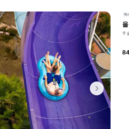
즉
올
8