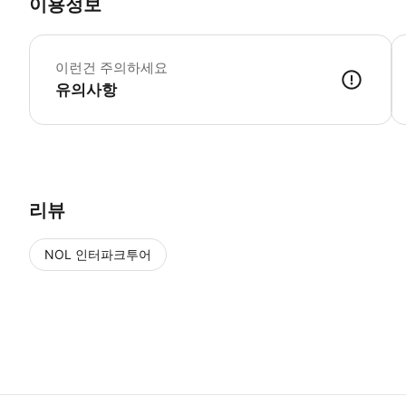
이용정보
•
이런건 주의하세요
유의사항
● 예약접수 후 확정이 되면 이용가능합니다. ● 바우처에 안내된 사용 
리뷰
NOL 인터파크투어
NOL
에서 작성된 리뷰 입니다.
별점 높은순
별점 높은순