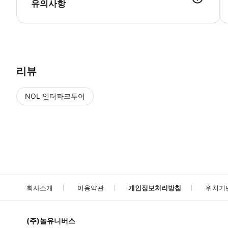
유의사항
● 예약접수 후 확정이 되면 이용가능합니다. ● 바우처에 안내된 사용 
리뷰
NOL 인터파크투어
NOL
에서 작성된 리뷰 입니다.
별점 높은순
별점 높은순
회사소개
이용약관
개인정보처리방침
위치기
(주)놀유니버스