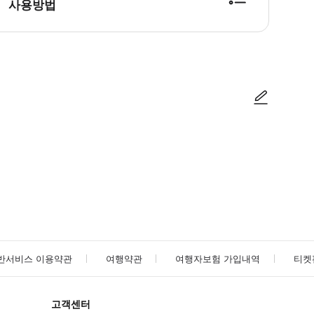
사용방법
방법을 확인한 후 이용해 주시기 바랍니다. ● 48시간 이내에 바우처를 받지 
사진/동영상
사진/동영상
반서비스 이용약관
여행약관
여행자보험 가입내역
티켓
고객센터