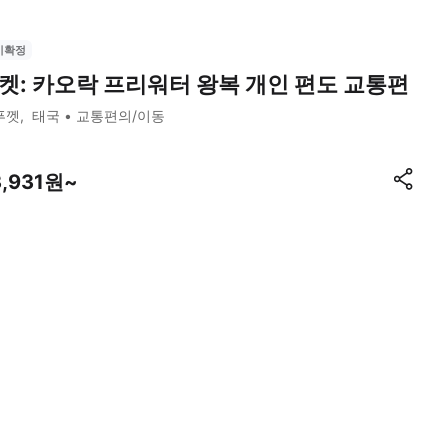
시확정
켓: 카오락 프리워터 왕복 개인 편도 교통편
푸껫
태국
교통편의/이동
3,931원~