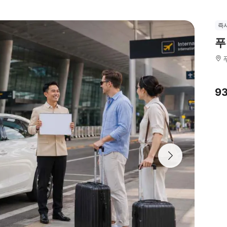
즉
푸
9