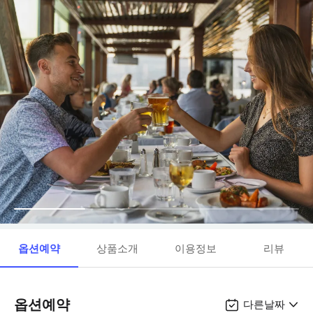
옵션예약
상품소개
이용정보
리뷰
옵션예약
다른날짜