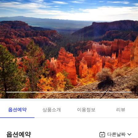
옵션예약
상품소개
이용정보
리뷰
옵션예약
다른날짜