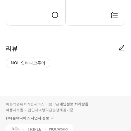
리뷰
NOL 인터파크투어
NOL
별
사
에서
점
진/
작성
높
동
된
은
영
리뷰
순
상
이용약관
위치기반서비스 이용약관
개인정보 처리방침
입니
여행자보험 가입안내
여행약관
분쟁해결기준
다.
(주)놀유니버스 사업자 정보
별
사
NOL
Triple
Interpark Global