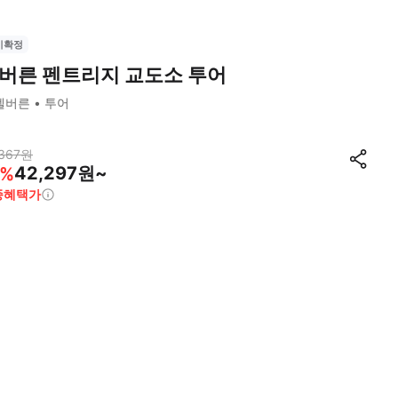
시확정
버른 펜트리지 교도소 투어
멜버른
투어
367
원
42,297원~
%
종혜택가