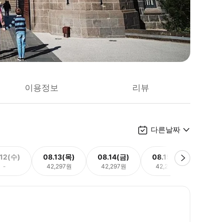
이용정보
리뷰
다른날짜
.12(수)
08.13(목)
08.14(금)
08.15(토)
08.
-
42,297원
42,297원
42,297원
42,