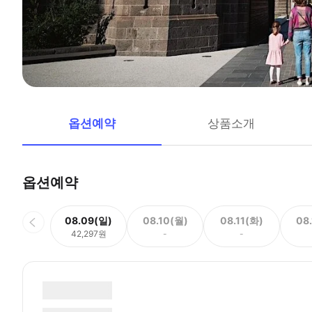
옵션예약
상품소개
옵션예약
08.09(일)
08.10(월)
08.11(화)
08
42,297원
-
-