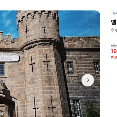
즉
멜
52,
19
최