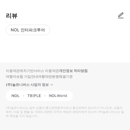
리뷰
NOL 인터파크투어
NOL
별
사
에서
점
진/
작성
높
동
된
은
영
리뷰
순
상
이용약관
위치기반서비스 이용약관
개인정보 처리방침
입니
여행자보험 가입안내
여행약관
분쟁해결기준
다.
(주)놀유니버스 사업자 정보
별
사
NOL
Triple
Interpark Global
점
진/
높
동
(주)놀유니버스
는 일부 상품의 통신판매중개자로서 통신판매의 당사자가 아니므로, 상품의
예약, 이용 및 환불 등 거래와 관련된 의무와 책임은 판매자에게 있으며
은
영
(주)놀유니버스
는 일
체 책임을 지지 않습니다.
순
상